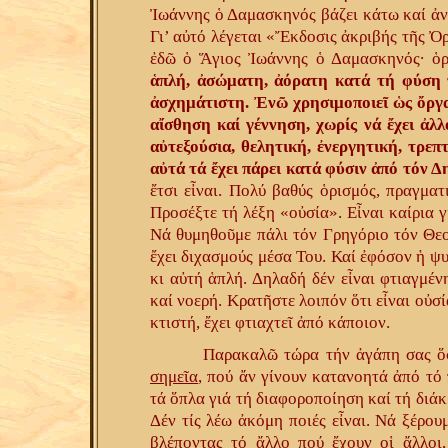
Ἰωάννης ὁ Δαμασκηνός βάζει κάτω καί ἀνα
Γι’ αὐτό λέγεται «Ἔκδοσις ἀκριβής τῆς Ὀ
ἐδῶ ὁ Ἅγιος Ἰωάννης ὁ Δαμασκηνός· ὁρ
ἁπλή, ἀσώματη, ἀόρατη κατά τή φύση τ
ἀσχημάτιστη. Ἐνῶ χρησιμοποιεῖ ὡς ὄργα
αἴσθηση καί γέννηση, χωρίς νά ἔχει ἀλλ
αὐτεξούσια, θελητική, ἐνεργητική, τρεπ
αὐτά τά ἔχει πάρει κατά φύσιν ἀπό τόν 
ἔτσι εἶναι. Πολύ βαθύς ὁρισμός, πραγματ
Προσέξτε τή λέξη «οὐσία». Εἶναι καίρια 
Νά θυμηθοῦμε πάλι τόν Γρηγόριο τόν Θεο
ἔχει διχασμούς μέσα Του. Καί ἐφόσον ἡ ψυχ
κι αὐτή ἁπλή. Δηλαδή δέν εἶναι φτιαγμέν
καί νοερή. Κρατῆστε λοιπόν ὅτι εἶναι οὐσί
κτιστή, ἔχει φτιαχτεῖ ἀπό κάποιον.
Παρακαλῶ τώρα τήν ἀγάπη σας ὅ
σημεῖα
, πού ἄν γίνουν κατανοητά ἀπό τό
τά ὅπλα γιά τή διαφοροποίηση καί τή διάκ
Δέν τίς λέω ἀκόμη ποιές εἶναι. Νά ξέρου
βλέποντας τό ἄλλο πού ἔχουν οἱ ἄλλοι