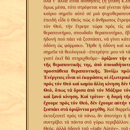
ὅλα τ’ ἄλλα εἶναι αἰσθήσεις (ἡ γεύση κ.λ
ὅμως μέσα, τότε στρέφεται καί γίνεται ἡδο
καίριο σημεῖο αὐτό σέ μιά ψυχοθεραπευτ
ἐπειδή εἶδε ὁ Θεός πώς ὁ ἄνθρωπος ἔτρεψ
τόν Θεό, τήν ἔτρεψε τώρα πρός τίς α
θεραπευτήριο, σπουδαῖο θεραπευτήριο, ἔ
ἡδονή πού πάει νά ξεσπάσει, νά γίνει κάτ
ὀδύνη ὡς φάρμακο. Ἦρθε ἡ ὀδύνη καί καλ
σημεῖα τά θεολογικά –ἐπιτρέψτε μου νά τ
γιατί ἐκεῖ θά στηριχθοῦμε–
ὁρίζουν τήν 
τῆς θεραπευτικῆς της, ἀπό ὁποιαδήποτ
προσπάθεια θεραπευτικῆς. Τονίζω πρῶ
Ἐνέργειες εἶναι οἱ ἐκφράσεις οἱ ἐξωτερικ
πρός τόν Θεό καί καμία ἄλλη κίνηση δέν
Θεό, ὅπως τά ὅρισα ἀπό τόν Μάξιμο τό
καί ξανά κίνηση. Καί τρίτον· ἡ δομή τῆ
ἔχουμε πρός τόν Θεό, δέν ἔχουμε αὐτήν
ξεσπάει στά ὁριζόντια μεγέθη.
Καί θαρρεῖς
ἐκτοξευτεῖ πρός τά πάνω, ἄν ἀποτύχει ἡ 
συντρίβει τά πάντα στό γύρω περιβάλλον.
Θεός, ἀλλά ἡδονή τοῦ «ἐρᾶν Αὐτόν», τοῦ 