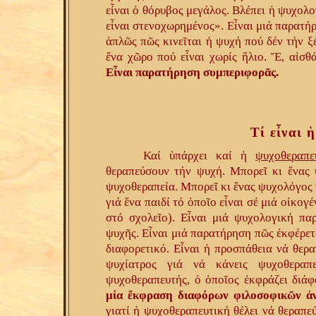
εἶναι ὁ θόρυβος μεγάλος. Βλέπει ἡ ψυχολο
εἶναι στενοχωρημένος». Εἶναι μιά παρατή
ἁπλῶς πῶς κινεῖται ἡ ψυχή πού δέν τήν ξ
ἕνα χῶρο πού εἶναι χωρίς ἥλιο. Ἔ, αἰσθ
Εἶναι παρατήρηση συμπεριφορᾶς.
Τί εἶναι 
Καί ὑπάρχει καί ἡ
ψυχοθεραπε
θεραπεύσουν τήν ψυχή. Μπορεῖ κι ἕνας 
ψυχοθεραπεία. Μπορεῖ κι ἕνας ψυχολόγος 
γιά ἕνα παιδί τό ὁποῖο εἶναι σέ μιά οἰκογέ
στό σχολεῖο). Εἶναι μιά ψυχολογική πα
ψυχῆς. Εἶναι μιά παρατήρηση πῶς ἐκφέρετα
διαφορετικό. Εἶναι ἡ προσπάθεια νά θερα
ψυχίατρος γιά νά κάνεις ψυχοθεραπ
ψυχοθεραπευτής, ὁ ὁποῖος ἐκφράζει διάφ
μία ἔκφραση διαφόρων φιλοσοφικῶν ἀν
γιατί ἡ ψυχοθεραπευτική θέλει νά θεραπε