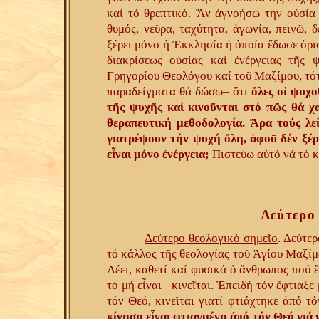
καί τό θρεπτικό. Ἄν ἀγνοήσω τήν οὐσία τ
θυμός, νεῦρα, ταχύτητα, ἀγωνία, πεινῶ, 
ξέρει μόνο ἡ Ἐκκλησία ἡ ὁποία ἔδωσε ὁρι
διακρίσεως οὐσίας καί ἐνέργειας τῆς 
Γρηγορίου Θεολόγου καί τοῦ Μαξίμου, τότ
παραδείγματα θά δώσω– ὅτι
ὅλες οἱ ψυχο
τῆς ψυχῆς καί κινοῦνται στό πῶς θά χ
θεραπευτική μεθοδολογία. Ἄρα τούς λε
γιατρέψουν τήν ψυχή ὅλη, ἀφοῦ δέν ξέρου
εἶναι μόνο ἐνέργεια;
Πιστεύω αὐτό νά τό 
Δεύτερο
Δεύτερο θεολογικό σημεῖο
. Δεύτε
τό κάλλος τῆς θεολογίας τοῦ Ἁγίου Μαξίμ
Λέει, καθετί καί φυσικά ὁ ἄνθρωπος πού 
τό μή εἶναι– κινεῖται. Ἐπειδή τόν ἔφτιαξε
τόν Θεό, κινεῖται γιατί φτιάχτηκε ἀπό τ
κίνηση εἶναι φτιαγμένη ἀπό τόν Θεό γιά 