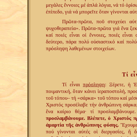
μεγάλες ἔννοιες μέ ἁπλά λόγια, νά τό ὁρίσ
ἐπίπεδο, γιά νά μπορεῖτε ὅταν γίνονται αὐ
Πρῶτα-πρῶτα, ποῦ στοχεύει αὐ
ψυχοθεραπεία». Πρῶτα-πρῶτα γιά ἕνα ξεκ
καί ποιές εἶναι οἱ ἔννοιες, ποιές εἶναι
δεύτερο, πάρα πολύ οὐσιαστικό καί πολύ 
πρόσληψη λαθεμένων στοιχείων.
Τί ε
Τί εἶναι
πρόσληψη
: Ξέρετε, ἡ 
ποιμαντική, ὅταν κάνει ἱεραποστολή, προσ
τοῦ τόπου– τή «σάρκα» τοῦ τόπου καί μέσα
Χριστός προσέλαβε τήν ἀνθρώπινη σάρκα,
ἕνα καίριο θέμα· τί προσλαμβάνουμ
προσλαμβάνουμε. Βλέπετε, ὁ Χριστός 
ἁμαρτία τῆς ἀνθρώπινης φύσης.
Ἔχουμε 
πού γίνονται αὐτές οἱ διεργασίες, ἤ