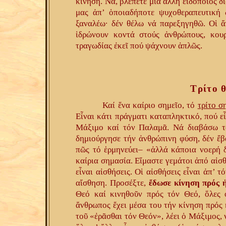
κίνηση. Νά, βλέπετε μιά ἄλλη εἰδοποιός 
μας ἀπ’ ὁποιαδήποτε ψυχοθεραπευτική δ
ξαναλέω· δέν θέλω νά παρεξηγηθῶ. Οἱ ἄ
ἱδρώνουν κοντά στούς ἀνθρώπους, κουρ
τραγωδίας ἐκεῖ πού ψάχνουν ἁπλῶς.
Τρίτο 
Καί ἕνα καίριο σημεῖο, τό
τρίτο σ
Εἶναι κάτι πράγματι καταπληκτικό, πού ε
Μάξιμο καί τόν Παλαμᾶ. Νά διαβάσω τό
δημιούργησε τήν ἀνθρώπινη φύση, δέν ἔβ
πῶς τό ἑρμηνεύει– «ἀλλά κάποια νοερή 
καίρια σημασία. Εἴμαστε γεμάτοι ἀπό αἰσ
εἶναι αἰσθήσεις. Οἱ αἰσθήσεις εἶναι ἀπ’ 
αἴσθηση. Προσέξτε,
ἔδωσε κίνηση πρός 
Θεό καί κινηθοῦν πρός τόν Θεό, ὅλες 
ἄνθρωπος ἔχει μέσα του τήν κίνηση πρός 
τοῦ «ἐρᾶσθαι τόν Θεόν», λέει ὁ Μάξιμος,