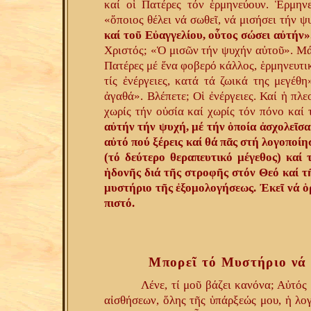
καί οἱ Πατέρες τόν ἑρμηνεύουν. Ἑρμην
«ὅποιος θέλει νά σωθεῖ, νά μισήσει τήν 
καί τοῦ Εὐαγγελίου, οὗτος σώσει αὐτήν»
Χριστός; «Ὁ μισῶν τήν ψυχήν αὐτοῦ». Μά 
Πατέρες μέ ἕνα φοβερό κάλλος, ἑρμηνευτικ
τίς ἐνέργειες, κατά τά ζωικά της μεγέθη
ἀγαθά». Βλέπετε; Οἱ ἐνέργειες. Καί ἡ πλ
χωρίς τήν οὐσία καί χωρίς τόν πόνο καί
αὐτήν τήν ψυχή, μέ τήν ὁποία ἀσχολεῖσα
αὐτό πού ξέρεις καί θά πᾶς στή λογοποίη
(τό δεύτερο θεραπευτικό μέγεθος) καί
ἡδονῆς διά τῆς στροφῆς στόν Θεό καί τῆ
μυστήριο τῆς ἐξομολογήσεως. Ἐκεῖ νά ὁρ
πιστό.
Μπορεῖ τό Μυστήριο νά δ
Λένε, τί μοῦ βάζει κανόνα; Αὐτός
αἰσθήσεων, ὅλης τῆς ὑπάρξεώς μου, ἡ λο