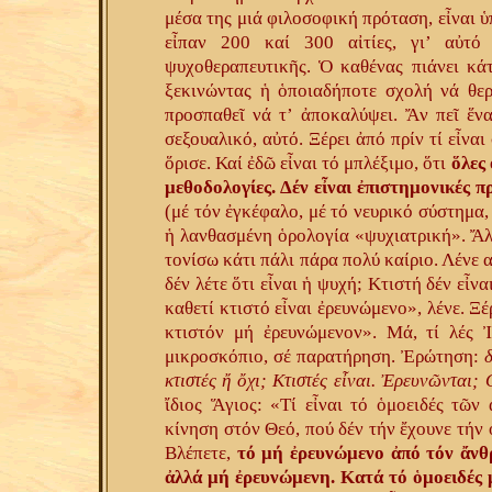
μέσα της μιά φιλοσοφική πρόταση, εἶναι ὑπ
εἶπαν 200 καί 300 αἰτίες, γι’ αὐτ
ψυχοθεραπευτικῆς. Ὁ καθένας πιάνει κάτ
ξεκινώντας ἡ ὁποιαδήποτε σχολή νά θερα
προσπαθεῖ νά τ’ ἀποκαλύψει. Ἄν πεῖ ἕνας
σεξουαλικό, αὐτό. Ξέρει ἀπό πρίν τί εἶνα
ὅρισε. Καί ἐδῶ εἶναι τό μπλέξιμο, ὅτι
ὅλες
μεθοδολογίες. Δέν εἶναι ἐπιστημονικές πρ
(μέ τόν ἐγκέφαλο, μέ τό νευρικό σύστημα,
ἡ λανθασμένη ὁρολογία «ψυχιατρική». Ἄ
τονίσω κάτι πάλι πάρα πολύ καίριο. Λένε 
δέν λέτε ὅτι εἶναι ἡ ψυχή; Κτιστή δέν εἶνα
καθετί κτιστό εἶναι ἐρευνώμενο», λένε. Ξ
κτιστόν μή ἐρευνώμενον». Μά, τί λές Ἰ
μικροσκόπιο, σέ παρατήρηση. Ἐρώτηση:
κτιστές ἤ ὄχι; Κτιστές εἶναι. Ἐρευνῶνται;
ἴδιος Ἅγιος: «Τί εἶναι τό ὁμοειδές τῶν
κίνηση στόν Θεό, πού δέν τήν ἔχουνε τήν 
Βλέπετε,
τό μή ἐρευνώμενο ἀπό τόν ἄνθρ
ἀλλά μή ἐρευνώμενη. Κατά τό ὁμοειδές μ