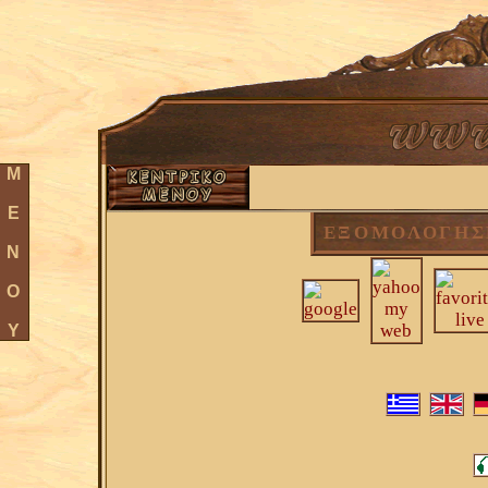
Μ
Ε
ΕΞΟΜΟΛΟΓΗΣ
Ν
Ο
Υ