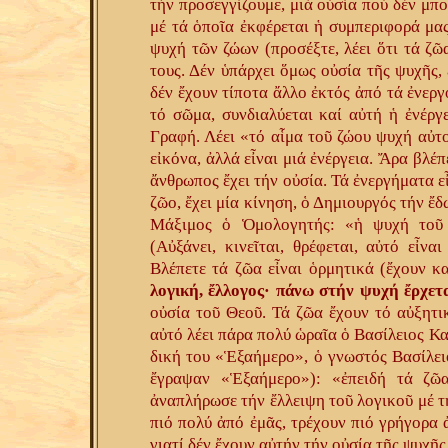
τήν προσεγγίζουμε, μιά οὐσία πού δέν μπ
μέ τά ὁποῖα ἐκφέρεται ἡ συμπεριφορά μας
ψυχή τῶν ζώων (προσέξτε, λέει ὅτι τά ζῶ
τους. Δέν ὑπάρχει ὅμως οὐσία τῆς ψυχῆς, 
δέν ἔχουν τίποτα ἄλλο ἐκτός ἀπό τά ἐνεργ
τό σῶμα, συνδιαλύεται καί αὐτή ἡ ἐνέργε
Γραφή. Λέει «τό αἷμα τοῦ ζώου ψυχή αὐτοῦ
εἰκόνα, ἀλλά εἶναι μιά ἐνέργεια. Ἄρα βλέ
ἄνθρωπος ἔχει τήν οὐσία. Τά ἐνεργήματα εἶ
ζῶο, ἔχει μία κίνηση, ὁ Δημιουργός τήν ἔδω
Μάξιμος ὁ Ὁμολογητής: «ἡ ψυχή τοῦ ἀ
(Αὐξάνει, κινεῖται, θρέφεται, αὐτό εἶνα
Βλέπετε τά ζῶα εἶναι ὁρμητικά (ἔχουν καί
λογική, ἔλλογος· πάνω στήν ψυχή ἔρχετα
οὐσία τοῦ Θεοῦ. Τά ζῶα ἔχουν τό αὐξητικ
αὐτό λέει πάρα πολύ ὡραῖα ὁ Βασίλειος Κ
δική του «Ἑξαήμερο», ὁ γνωστός Βασίλειο
ἔγραψαν «Ἑξαήμερο»): «ἐπειδή τά ζῶ
ἀναπλήρωσε τήν ἔλλειψη τοῦ λογικοῦ μέ τ
πιό πολύ ἀπό ἐμᾶς, τρέχουν πιό γρήγορα 
γιατί δέν ἔχουν αὐτήν τήν οὐσία τῆς ψυχῆς