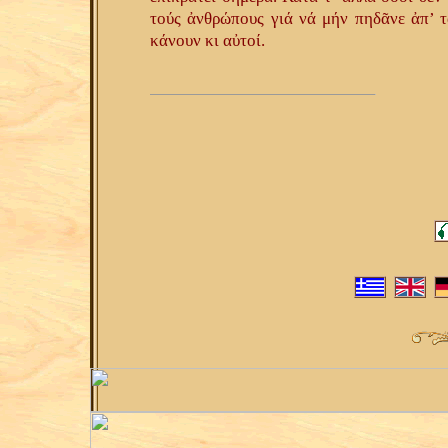
τούς ἀνθρώπους γιά νά μήν πηδᾶνε ἀπ’ 
κάνουν κι αὐτοί.