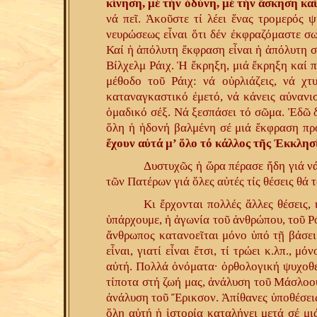
κίνηση, μέ τήν ὀδύνη, μέ τήν ἄσκηση καί
νά πεῖ. Ἀκοῦστε τί λέει ἕνας τρομερός ψ
νευρώσεως εἶναι ὅτι δέν ἐκφραζόμαστε σω
Καί ἡ ἀπόλυτη ἔκφραση εἶναι ἡ ἀπόλυτη σ
Βίλχελμ Ράιχ. Ἡ ἔκρηξη, μιά ἔκρηξη καί 
μέθοδο τοῦ Ράιχ: νά οὐρλιάζεις, νά χ
καταναγκαστικό ἐμετό, νά κάνεις αὐνανισ
ὁμαδικό σέξ. Νά ξεσπάσει τό σῶμα. Ἐδῶ δ
ὅλη ἡ ἡδονή βαλμένη σέ μιά ἔκφραση πρό
ἔχουν αὐτά μ’ ὅλο τό κάλλος τῆς Ἐκκλησ
Δυστυχῶς ἡ ὥρα πέρασε ἤδη γιά ν
τῶν Πατέρων γιά ὅλες αὐτές τίς θέσεις θά
Κι ἔρχονται πολλές ἄλλες θέσεις,
ὑπάρχουμε, ἡ ἀγωνία τοῦ ἀνθρώπου, τοῦ Ρό
ἄνθρωπος κατανοεῖται μόνο ὑπό τῇ βάσει 
εἶναι, γιατί εἶναι ἔτσι, τί τρώει κ.λπ., 
αὐτή. Πολλά ὀνόματα· ὀρθολογική ψυχοθε
τίποτα στή ζωή μας, ἀνάλυση τοῦ Μάσλοου
ἀνάλυση τοῦ Ἔρικσον. Ἀπίθανες ὑποθέσεις
ὅλη αὐτή ἡ ἱστορία καταλήγει μετά σέ μι