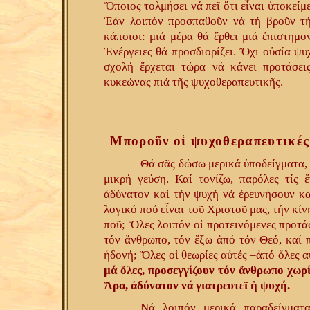
Ὅποιος τολμήσει νά πεῖ ὅτι εἶναι ὑποκείμ
Ἐάν λοιπόν προσπαθοῦν νά τή βροῦν τή
κάποιοι: μιά μέρα θά ἔρθει μιά ἐπιστημο
Ἐνέργειες θά προσδιορίζει. Ὄχι οὐσία ψυ
σχολή ἔρχεται τώρα νά κάνει προτάσεις
κυκεώνας πιά τῆς ψυχοθεραπευτικῆς.
Μποροῦν οἱ ψυχοθεραπευτικές
Θά σᾶς δώσω μερικά ὑποδείγματα, μ
μικρή γεύση. Καί τονίζω, παρόλες τίς 
ἀδύνατον καί τήν ψυχή νά ἐρευνήσουν κα
λογικό πού εἶναι τοῦ Χριστοῦ μας, τήν κί
ποῦ; Ὅλες λοιπόν οἱ προτεινόμενες προτάσ
τόν ἄνθρωπο, τόν ἔξω ἀπό τόν Θεό, καί 
ἡδονή; Ὅλες οἱ θεωρίες αὐτές –ἀπό ὅλες
μά ὅλες, προσεγγίζουν τόν ἄνθρωπο χωρί
Ἄρα, ἀδύνατον νά γιατρευτεῖ ἡ ψυχή.
Νά λοιπόν μερικά παραδείγματ