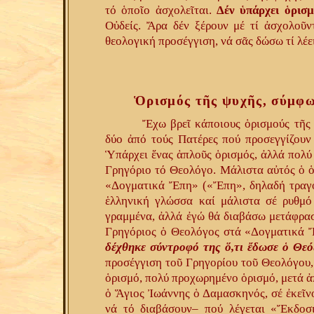
τό ὁποῖο ἀσχολεῖται.
Δέν ὑπάρχει ὁρισ
Οὐδείς. Ἄρα δέν ξέρουν μέ τί ἀσχολοῦν
θεολογική προσέγγιση, νά σᾶς δώσω τί λέε
Ὁρισμός τῆς ψυχῆς, σύμφω
Ἔχω βρεῖ κάποιους ὁρισμούς τῆς
δύο ἀπό τούς Πατέρες πού προσεγγίζουν 
Ὑπάρχει ἕνας ἁπλοῦς ὁρισμός, ἀλλά πολύ 
Γρηγόριο τό Θεολόγο. Μάλιστα αὐτός ὁ ὁρ
«Δογματικά Ἔπη» («Ἔπη», δηλαδή τραγού
ἑλληνική γλώσσα καί μάλιστα σέ ρυθμό
γραμμένα, ἀλλά ἐγώ θά διαβάσω μετάφρασ
Γρηγόριος ὁ Θεολόγος στά «Δογματικά 
δέχθηκε σύντροφό της ὅ,τι ἔδωσε ὁ Θεό
προσέγγιση τοῦ Γρηγορίου τοῦ Θεολόγου
ὁρισμό, πολύ προχωρημένο ὁρισμό, μετά ἀ
ὁ Ἅγιος Ἰωάννης ὁ Δαμασκηνός, σέ ἐκεῖνο
νά τό διαβάσουν– πού λέγεται «Ἔκδοσ