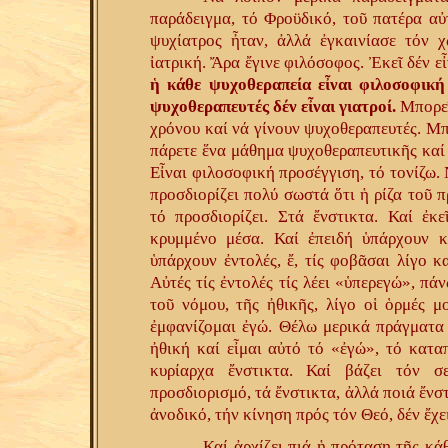
παράδειγμα, τό Φροϋδικό, τοῦ πατέρα α
ψυχίατρος ἦταν, ἀλλά ἐγκαινίασε τόν 
ἰατρική. Ἄρα ἔγινε φιλόσοφος. Ἐκεῖ δέν ε
ἡ κάθε ψυχοθεραπεία εἶναι φιλοσοφική
ψυχοθεραπευτές δέν εἶναι γιατροί.
Μπορεῖ
χρόνου καί νά γίνουν ψυχοθεραπευτές. Μπ
πάρετε ἕνα μάθημα ψυχοθεραπευτικῆς καί 
Εἶναι φιλοσοφική προσέγγιση, τό τονίζω.
προσδιορίζει πολύ σωστά ὅτι ἡ ρίζα τοῦ π
τό προσδιορίζει. Στά ἔνστικτα. Καί ἐκε
κρυμμένο μέσα. Καί ἐπειδή ὑπάρχουν κ
ὑπάρχουν ἐντολές, ἔ, τίς φοβᾶσαι λίγο κ
Αὐτές τίς ἐντολές τίς λέει «ὑπερεγώ», πά
τοῦ νόμου, τῆς ἠθικῆς, λίγο οἱ ὁρμές μο
ἐμφανίζομαι ἐγώ. Θέλω μερικά πράγματα 
ἠθική καί εἶμαι αὐτό τό «ἐγώ», τό καταπ
κυρίαρχα ἔνστικτα. Καί βάζει τόν σε
προσδιορισμό, τά ἔνστικτα, ἀλλά ποιά ἔνστ
ἀνοδικό, τήν κίνηση πρός τόν Θεό, δέν ἔχε
Καί ἀρχίζει πιά ἡ πρόταση τῆς κά