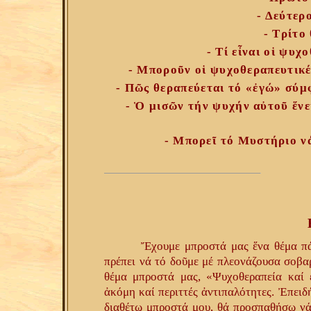
- Δεύτερ
- Τρίτο
- Τί εἶναι οἱ ψυχ
- Μποροῦν οἱ ψυχοθεραπευτικέ
- Πῶς θεραπεύεται τό «ἐγώ» σύμ
- Ὁ μισῶν τήν ψυχήν αὐτοῦ ἕνε
- Μπορεῖ τό Μυστήριο νά
Ἔχουμε μπροστά μας ἕνα θέμα πά
πρέπει νά τό δοῦμε μέ πλεονάζουσα σοβαρ
θέμα μπροστά μας, «Ψυχοθεραπεία καί 
ἀκόμη καί περιττές ἀντιπαλότητες. Ἐπειδ
διαθέτω μπροστά μου, θά προσπαθήσω νά