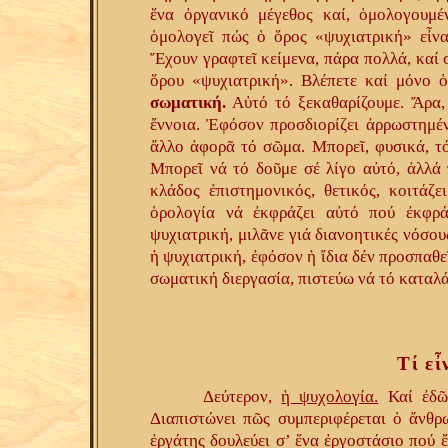
ἕνα ὀργανικό μέγεθος καί, ὁμολογουμέ
ὁμολογεῖ πώς ὁ ὅρος «ψυχιατρική» εἶναι
Ἔχουν γραφτεῖ κείμενα, πάρα πολλά, καί 
ὅρου «ψυχιατρική». Βλέπετε καί μόνο 
σωματική.
Αὐτό τό ξεκαθαρίζουμε. Ἄρα, 
ἔννοια. Ἐφόσον προσδιορίζει ἀρρωστημέν
ἄλλο ἀφορᾶ τό σῶμα. Μπορεῖ, φυσικά, τό
Μπορεῖ νά τό δοῦμε σέ λίγο αὐτό, ἀλλά 
κλάδος ἐπιστημονικός, θετικός, κοιτά
ὁρολογία νά ἐκφράζει αὐτό πού ἐκφρά
ψυχιατρική, μιλᾶνε γιά διανοητικές νόσου
ἡ ψυχιατρική, ἐφόσον ἡ ἴδια δέν προσπαθεῖ
σωματική διεργασία, πιστεύω νά τό καταλ
Τί εἶ
Δεύτερον,
ἡ ψυχολογία.
Καί ἐδῶ 
Διαπιστώνει πῶς συμπεριφέρεται ὁ ἄνθρ
ἐργάτης δουλεύει σ’ ἕνα ἐργοστάσιο πού ἔ