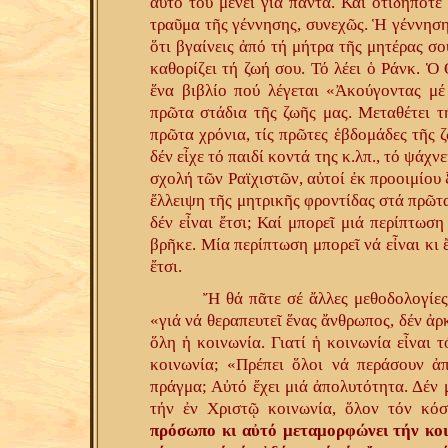
αὐτό τοῦ μένει γιά πάντα. Καί ὁτιδήποτε
τραῦμα τῆς γέννησης, συνεχῶς. Ἡ γέννηση, 
ὅτι βγαίνεις ἀπό τή μήτρα τῆς μητέρας σο
καθορίζει τή ζωή σου. Τό λέει ὁ Ράνκ. Ὁ 
ἕνα βιβλίο πού λέγεται «Ἀκούγοντας μέ
πρῶτα στάδια τῆς ζωῆς μας. Μεταθέτει τ
πρῶτα χρόνια, τίς πρῶτες ἑβδομάδες τῆς 
δέν εἶχε τό παιδί κοντά της κ.λπ., τό ψάχ
σχολή τῶν Ραϊχιστῶν, αὐτοί ἐκ προοιμίου ξ
ἔλλειψη τῆς μητρικῆς φροντίδας στά πρῶτα
δέν εἶναι ἔτσι; Καί μπορεῖ μιά περίπτωση 
βρῆκε. Μία περίπτωση μπορεῖ νά εἶναι κι ἔ
ἔτσι.
Ἤ θά πᾶτε σέ ἄλλες μεθοδολογίε
«γιά νά θεραπευτεῖ ἕνας ἄνθρωπος, δέν ἀρ
ὅλη ἡ κοινωνία. Γιατί ἡ κοινωνία εἶναι 
κοινωνία; «Πρέπει ὅλοι νά περάσουν ἀπ
πράγμα; Αὐτό ἔχει μιά ἀπολυτότητα. Δέν μ
τήν ἐν Χριστῷ κοινωνία, ὅλον τόν κό
πρόσωπο κι αὐτό μεταμορφώνει τήν κοι