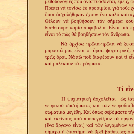
μεθοδολογίες πού ἀναπτύσσονται, ἐμεῖς, 
Πρέπει νά τονίσω ἐκ προοιμίου, γιά τούς 
ὅσοι ἀσχολήθηκαν ἔχουν ἕνα καλό κοίταγ
Θέλουν νά βοηθήσουν τόν σήμερα κουρ
διαθέτουμε καμία ἀμφιβολία. Εἶναι μιά 
εἶναι τό πῶς θά βοηθήσουν τόν ἄνθρωπο.
Νά ἀρχίσω πρῶτα-πρῶτα νά ξεκαθ
μπροστά μας εἶναι οἱ ὅροι: ψυχιατρική,
τρεῖς ὅροι. Νά πῶ ποῦ διαφέρουν καί τί εἶ
καί μπλέκουν τά πράγματα.
Τί εἶ
Ἡ ψυχιατρική
ἀσχολεῖται –ὡς ἰατ
νευρικοῦ συστήματος καί τῶν νευροδια
σωματικά μεγέθη. Καί ὅπως σεβόμαστε τήν
καί ἐκείνους πού προσεγγίζουν τά ὀργαν
(ἕνα ὄργανο εἶναι) καί τῶν λεγομένων νε
σήμερα ἡ ἐπιστήμη νά βρεῖ βαθύτερες ὀργ