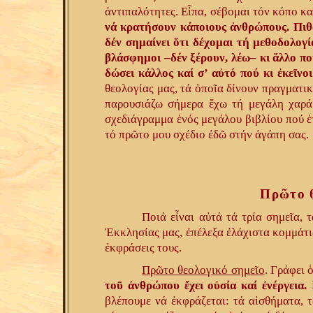
ἀντιπαλότητες. Εἶπα, σέβομαι τόν κόπο κ
νά κρατήσουν κάποιους ἀνθρώπους. Πιθα
δέν σημαίνει ὅτι δέχομαι τή μεθοδολογί
βλάσφημοι –δέν ξέρουν, λέω– κι ἄλλο πού
δώσει κάλλος καί σ’ αὐτό πού κι ἐκεῖνοι
θεολογίας μας, τά ὁποῖα δίνουν πραγματι
παρουσιάζω σήμερα ἔχω τή μεγάλη χαρά
σχεδιάγραμμα ἑνός μεγάλου βιβλίου πού ἑ
τό πρῶτο μου σχέδιο ἐδῶ στήν ἀγάπη σας.
Πρῶτο θ
Ποιά εἶναι αὐτά τά τρία σημεῖα, 
Ἐκκλησίας μας, ἐπέλεξα ἐλάχιστα κομμάτι
ἐκφράσεις τους.
Πρῶτο θεολογικό σημεῖο
. Γράφει 
τοῦ ἀνθρώπου ἔχει οὐσία καί ἐνέργεια.
Μ
βλέπουμε νά ἐκφράζεται: τά αἰσθήματα, τ