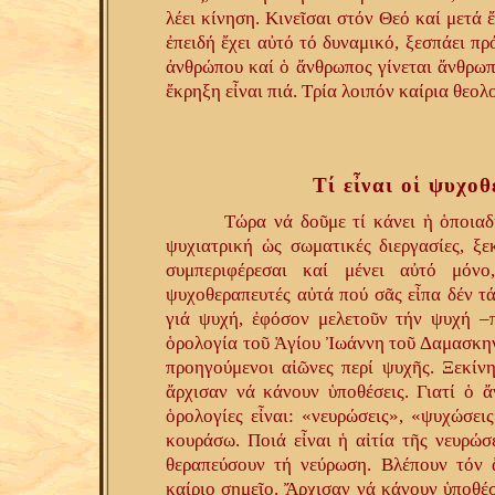
λέει κίνηση. Κινεῖσαι στόν Θεό καί μετά 
ἐπειδή ἔχει αὐτό τό δυναμικό, ξεσπάει πρ
ἀνθρώπου καί ὁ ἄνθρωπος γίνεται ἄνθρωπ
ἔκρηξη εἶναι πιά. Τρία λοιπόν καίρια θεολ
Τί εἶναι οἱ ψυχο
Τώρα νά δοῦμε τί κάνει ἡ ὁποια
ψυχιατρική ὡς σωματικές διεργασίες, 
συμπεριφέρεσαι καί μένει αὐτό μόνο
ψυχοθεραπευτές αὐτά πού σᾶς εἶπα δέν τά
γιά ψυχή, ἐφόσον μελετοῦν τήν ψυχή –π
ὁρολογία τοῦ Ἁγίου Ἰωάννη τοῦ Δαμασκηνο
προηγούμενοι αἰῶνες περί ψυχῆς. Ξεκίνη
ἄρχισαν νά κάνουν ὑποθέσεις. Γιατί ὁ ἄ
ὁρολογίες εἶναι: «νευρώσεις», «ψυχώσει
κουράσω. Ποιά εἶναι ἡ αἰτία τῆς νευρώ
θεραπεύσουν τή νεύρωση. Βλέπουν τόν 
καίριο σημεῖο. Ἄρχισαν νά κάνουν ὑποθέσ