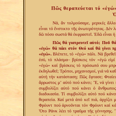
Πῶς θεραπεύεται τό «ἐγώ
Ὁ
Νά, ἄν τολμούσαμε, μερικές ἄλλε
εἶναι τό ἔνστικτο τῆς ἀνωτερότητας. Δέν λ
δῶ πόσο σωστά θά ἐκφραστεῖ. Ἐδῶ εἶναι ἡ 
Πῶς θά γιατρευτεῖ αὐτό; Ποῦ θά
«ἐγώ» θά πάει στόν Θεό καί θά γίνει π
«ἐγώ».
Βλέπετε, τό «ἐγώ» πάλι. Νά βρεθεῖ
ἐσύ, τό πλάσμα– βρίσκεις τόν «ἐγώ εἰμί
«ἐγώ» καί βρίσκεις τό πρόσωπό σου μπρό
ἐκδηλωθεῖ; Τρόποι, μηχανισμοί, γιά νά κ
αὐτή τήν κατάσταση; Πῶς ἔφτασε; Φταίει 
ἄρρωστος μ’ αὐτό πού κάνει; Ἔ, νά γίνει ἡ
συμβολίζει αὐτό πού κάνει ὁ ἄνθρωπος
διαδικασία. Τί συμβολίζει αὐτό πού κάνε
θεραπεία. Καί μετά ἀπό κεῖ πιά, ἀρχίζει
Φρόυντ πού ἀρνοῦνται τόν Φρόυντ καί κάν
Ὄτο Ράνκ λέει τό τραῦμα τῆς γέννησης. Ἕ