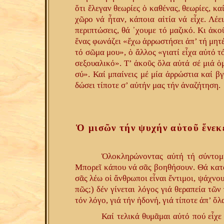
ὅτι ἔλεγαν θεωρίες ὁ καθένας, θεωρίες, κ
χῶρο νά ἦταν, κάποια αἰτία νά εἶχε. Λέε
περιπτώσεις, θά ᾽χουμε τό μαζικό. Κι ἀκοῦ
ἕνας φωνάζει «ἔχω ἀρρωστήσει ἀπ’ τή μητ
τό σῶμα μου», ὁ ἄλλος «γιατί εἶχα αὐτό τ
σεξουαλικό». Τ’ ἀκοῦς ὅλα αὐτά σέ μιά ὁ
σύ». Καί μπαίνεις μέ μία ἀρρώστια καί βγ
δώσει τίποτε σ’ αὐτήν μας τήν ἀναζήτηση.
Ὁ μισῶν τήν ψυχήν αὐτοῦ ἕνεκε
Ὁλοκληρώνοντας αὐτή τή σύντομη
Μπορεῖ κάπου νά σᾶς βοηθήσουν. Θά κατα
σᾶς λέω οἱ ἄνθρωποι εἶναι ἔντιμοι, ψάχν
πῶς;) δέν γίνεται λόγος γιά θεραπεία τῶν
τόν λόγο, γιά τήν ἡδονή, γιά τίποτε ἀπ’ ὅλ
Καί τελικά θυμᾶμαι αὐτό πού εἶχε