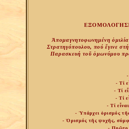
ΕΞΟΜΟΛΟΓΗΣΗ
Ἀπομαγνητοφωνημένη ὁμιλία
Στρατηγόπουλου, πού ἔγινε στ
Παρασκευή τοῦ ὁμωνύμου προ
- Τί 
- Τί ε
- Τί 
- Τί εἶν
- Ὑπάρχει ὁρισμός τῆ
- Ὁρισμός τῆς ψυχῆς, σύμ
- Πρῶτο