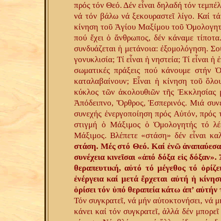
πρός τόν Θεό. Δέν εἶναι δηλαδή τόν τεμπέ
νά τόν βάλω νά ξεκουραστεῖ λίγο. Καί τά
κίνηση τοῦ Ἁγίου Μαξίμου τοῦ Ὁμολογητῆ
πού ἔχει ὁ ἄνθρωπος, δέν κάναμε τίποτ
συνδυάζεται ἡ μετάνοια: ἐξομολόγηση. Σοῦ 
γονυκλισία; Τί εἶναι ἡ νηστεία; Τί εἶναι ἡ 
σωματικές πράξεις πού κάνουμε στήν Ὀ
καταλαβαίνουν; Εἶναι ἡ κίνηση τοῦ ὅλο
κύκλος τῶν ἀκολουθιῶν τῆς Ἐκκλησίας μ
Ἀπόδειπνο, Ὄρθρος, Ἑσπερινός. Μιά συν
συνεχής ἐνεργοποίηση πρός Αὐτόν, πρός τ
στιγμή ὁ Μάξιμος ὁ Ὁμολογητής τό λέει
Μάξιμος. Βλέπετε «στάση» δέν εἶναι κα
στάση. Μές στό Θεό. Καί ἐνῶ ἀναπαύεσαι 
συνέχεια κινεῖσαι «ἀπό δόξα εἰς δόξαν»
θεραπευτική, αὐτό τό μέγεθος τό ὁρίζε
ἐνέργεια καί μετά ἔρχεται αὐτή ἡ κίνη
ὁρίσει τόν ὑπό θεραπεία κάτω ἀπ’ αὐτήν 
Τόν συγκρατεῖ, νά μήν αὐτοκτονήσει, νά 
κάνει καί τόν συγκρατεῖ, ἀλλά δέν μπορεῖ