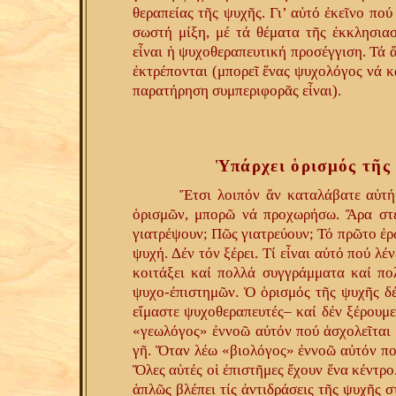
θεραπείας τῆς ψυχῆς. Γι’ αὐτό ἐκεῖνο πού 
σωστή μίξη, μέ τά θέματα τῆς ἐκκλησιασ
εἶναι ἡ ψυχοθεραπευτική προσέγγιση. Τά ἄ
ἐκτρέπονται (μπορεῖ ἕνας ψυχολόγος νά κ
παρατήρηση συμπεριφορᾶς εἶναι).
Ὑπάρχει ὁρισμός τῆς
Ἔτσι λοιπόν ἄν καταλάβατε αὐτή
ὁρισμῶν, μπορῶ νά προχωρήσω. Ἄρα στέκ
γιατρέψουν; Πῶς γιατρεύουν; Τό πρῶτο ἐρώ
ψυχή. Δέν τόν ξέρει. Τί εἶναι αὐτό πού λ
κοιτάξει καί πολλά συγγράμματα καί πο
ψυχο-ἐπιστημῶν. Ὁ ὁρισμός τῆς ψυχῆς δέ
εἴμαστε ψυχοθεραπευτές– καί δέν ξέρουμε
«γεωλόγος» ἐννοῶ αὐτόν πού ἀσχολεῖται μ
γῆ. Ὅταν λέω «βιολόγος» ἐννοῶ αὐτόν πού
Ὅλες αὐτές οἱ ἐπιστῆμες ἔχουν ἕνα κέντρ
ἁπλῶς βλέπει τίς ἀντιδράσεις τῆς ψυχῆς σ