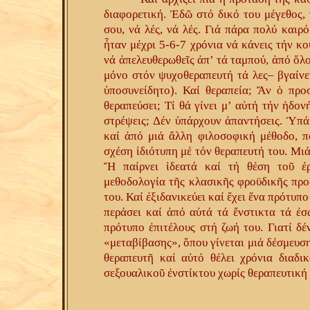
διαφορετική. Ἐδῶ στό δικό του μέγεθος, 
σου, νά λές, νά λές. Γιά πάρα πολύ καιρ
ἦταν μέχρι 5-6-7 χρόνια νά κάνεις τήν κ
νά ἀπελευθερωθεῖς ἀπ’ τά ταμπού, ἀπό ὅλο
μόνο στόν ψυχοθεραπευτή τά λες– βγαίνει
ὑποσυνείδητο). Καί θεραπεία; Ἄν ὁ προσ
θεραπεύσει; Τί θά γίνει μ’ αὐτή τήν ἡδο
στρέψεις; Δέν ὑπάρχουν ἀπαντήσεις. Ὑπάρ
καί ἀπό μιά ἄλλη φιλοσοφική μέθοδο, π
σχέση ἰδιότυπη μέ τόν θεραπευτή του. Μιά
Ἤ παίρνει ἰδεατά καί τή θέση τοῦ ἐρ
μεθοδολογία τῆς κλασικῆς φροϋδικῆς προσ
του. Καί ἐξιδανικεύει καί ἔχει ἕνα πρότυπο 
περάσει καί ἀπό αὐτά τά ἔνστικτα τά ἐσ
πρότυπο ἐπιτέλους στή ζωή του. Γιατί δέ
«μεταβίβασης», ὅπου γίνεται μιά δέσμευσ
θεραπευτῆ καί αὐτό θέλει χρόνια διαδικ
σεξουαλικοῦ ἐνστίκτου χωρίς θεραπευτική 