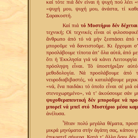
καί τότε πιά δέν εἶναι ἡ ψυχή πού λέει 
«ψυχή μου, ψυχή μου, ἀνάστα, τί καθε
Σαρακοστή.
Καί πιά
τό Μυστήριο δέν δέχεται
τεχνική; Οἱ τεχνικές εἶναι οἱ φιλοσοφι
ἄνθρωπο ἀπό τό νά μήν ξεσπάσει ἀπό τ
μποροῦμε νά δανειστοῦμε. Κι ἔρχομαι σ
προσλάβουμε τίποτα ἀπ’ ὅλα αὐτά, ἀπό με
ὅτι ἡ Ἐκκλησία γιά νά κάνει Λειτουργία
πρόσληψη εἶναι. Τό ὑποστήριξαν αὐτ
μεθοδολογία. Νά προσλάβουμε ἀπό τ
νευροδιαβιβαστές, νά καταλάβουμε μερι
«νά, ἕνα παιδάκι τό ὁποῖο εἶναι σέ μιά ο
στενοχωρημένο», νά τ’ ἀκούσουμε σάν 
ψυχοθεραπευτική δέν μποροῦμε νά προ
μπορεῖ νά μπεῖ στό Μυστήριο μέσα καμ
ἀνέλυσα.
Ἦταν πολύ μεγάλα θέματα, προσπ
μικρά μηνύματα στήν ἀγάπη σας, κάπου γι
ἐπικρατεῖ σήμερα. Κατά τ’ ἄλλα ὅσοι δέν