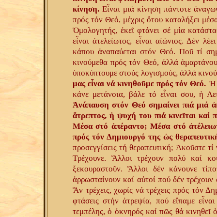
κίνηση.
Εἶναι μιά κίνηση πάντοτε ἀναγωγ
πρός τόν Θεό, μέχρις ὅτου καταλήξει μέσ
Ὁμολογητής, ἐκεῖ φτάνει σέ μία κατάστα
εἶναι ἀτελείωτος, εἶναι αἰώνιος. Δέν λ
κάπου ἀναπαύεται στόν Θεό. Ποῦ τί σημ
κινούμεθα πρός τόν Θεό, ἀλλά ἁμαρτάνουμ
ὑποκύπτουμε στούς λογισμούς, ἀλλά κινο
μας εἶναι νά κινηθοῦμε πρός τόν Θεό.
Ἡ 
κάνε μετάνοια, βάλε τό εἶναι σου, ἡ Λει
Ἀνάπαυση στόν Θεό σημαίνει πιά μιά ἀκ
ἄτρεπτος, ἡ ψυχή του πιά κινεῖται καί 
Μέσα στό ἀπέραντο; Μέσα στό ἀτέλειω
πρός τόν Δημιουργό της ὡς θεραπευτικ
προσεγγίσεις τή θεραπευτική; Ἀκοῦστε τί 
Τρέχουνε. Ἄλλοι τρέχουν πολύ καί κο
ξεκουραστοῦν. Ἄλλοι δέν κάνουνε τίπ
ἀρρωσταίνουν καί αὐτοί πού δέν τρέχουν 
Ἄν τρέχεις, χωρίς νά τρέχεις πρός τόν Δη
φτάσεις στήν ἀτρεψία, πού εἴπαμε εἶναι
τεμπέλης, ὁ ὀκνηρός καί πῶς θά κινηθεῖ 